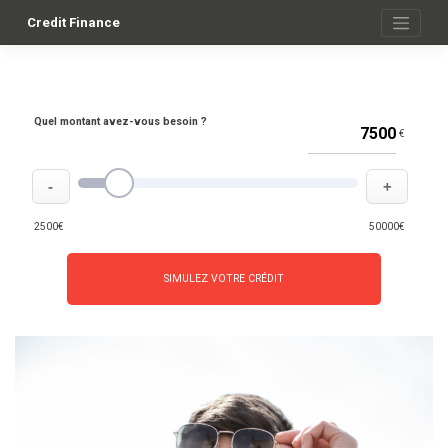
Skip
to
Credit Finance
content
Quel montant avez-vous besoin ?
€
-
+
2500€
50000€
SIMULEZ VOTRE CRÉDIT