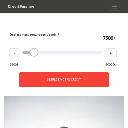
Skip
to
Credit Finance
content
Quel montant avez-vous besoin ?
€
-
+
2500€
50000€
SIMULEZ VOTRE CRÉDIT