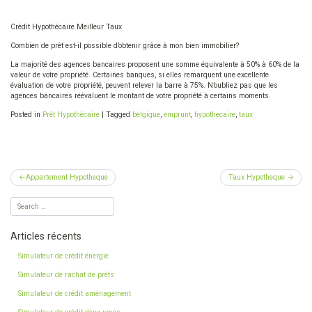
Crédit Hypothécaire Meilleur Taux
Combien de prêt est-il possible d’obtenir grâce à mon bien immobilier?
La majorité des agences bancaires proposent une somme équivalente à 50% à 60% de la
valeur de votre propriété. Certaines banques, si elles remarquent une excellente
évaluation de votre propriété, peuvent relever la barre à 75%. N’oubliez pas que les
agences bancaires réévaluent le montant de votre propriété à certains moments.
Posted in
Prêt Hypothécaire
|
Tagged
belgique
,
emprunt
,
hypothecaire
,
taux
Navigation
Appartement Hypotheque
Taux Hypotheque
de
l’article
Articles récents
Simulateur de crédit énergie
Simulateur de rachat de prêts
Simulateur de crédit aménagement