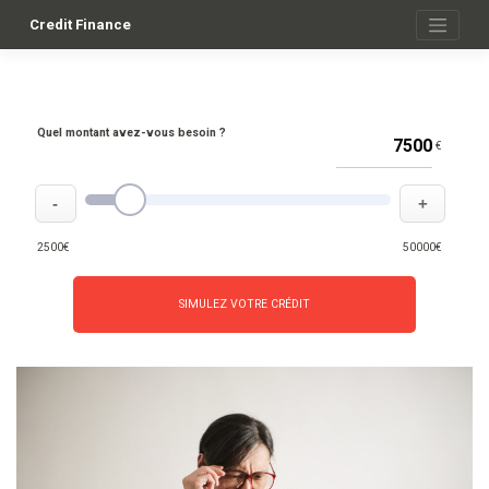
Skip
to
Credit Finance
content
Quel montant avez-vous besoin ?
€
-
+
2500€
50000€
SIMULEZ VOTRE CRÉDIT