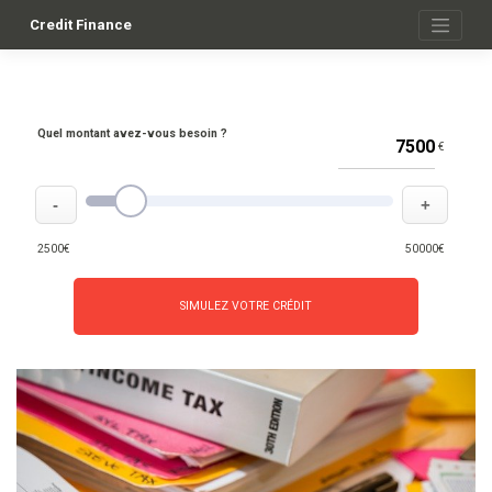
Skip
to
Credit Finance
content
Quel montant avez-vous besoin ?
€
-
+
2500€
50000€
SIMULEZ VOTRE CRÉDIT