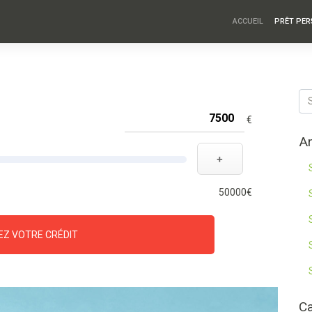
ACCUEIL
PRÊT PE
€
Ar
+
50000€
EZ VOTRE CRÉDIT
Ca