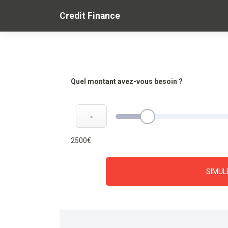
Skip
Credit Finance
to
content
Quel montant avez-vous besoin ?
-
2500€
SIMUL