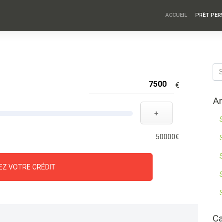
ACCUEIL
PRÊT PE
€
Ar
+
50000€
EZ VOTRE CRÉDIT
Ca