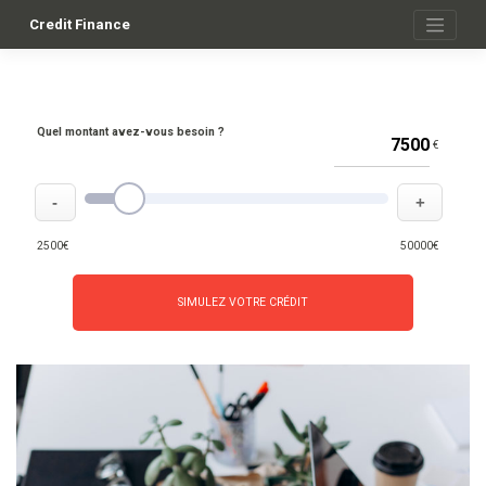
Skip
to
Credit Finance
content
Quel montant avez-vous besoin ?
€
-
+
2500€
50000€
SIMULEZ VOTRE CRÉDIT