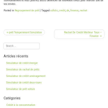
surendettement et vous pourrez aussi bénéficier de nouveaux fonds pour réaliser une de
vos envies.
Posted in
Regroupement de prêt
|
Tagged
cofidis
,
credit
,
de
,
finance
,
rachat
Navigation
prêt Temperament Simulation
Rachat De Credit Meilleur Taux –
Finance
de
l’article
Articles récents
Simulateur de crédit énergie
Simulateur de rachat de prêts
Simulateur de crédit aménagement
Simulateur de crédit deux-roues
Simulateur de prêt voiture
Catégories
Crédit à la consommation