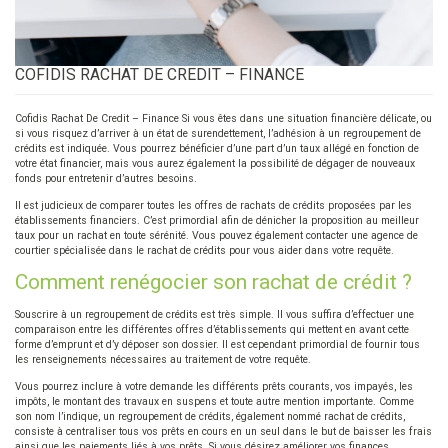
COFIDIS RACHAT DE CREDIT – FINANCE
Cofidis Rachat De Credit – Finance Si vous êtes dans une situation financière délicate, ou
si vous risquez d’arriver à un état de surendettement, l’adhésion à un regroupement de
crédits est indiquée. Vous pourrez bénéficier d’une part d’un taux allégé en fonction de
votre état financier, mais vous aurez également la possibilité de dégager de nouveaux
fonds pour entretenir d’autres besoins.
Il est judicieux de comparer toutes les offres de rachats de crédits proposées par les
établissements financiers. C’est primordial afin de dénicher la proposition au meilleur
taux pour un rachat en toute sérénité. Vous pouvez également contacter une agence de
courtier spécialisée dans le rachat de crédits pour vous aider dans votre requête.
Comment renégocier son rachat de crédit ?
Souscrire à un regroupement de crédits est très simple. Il vous suffira d’effectuer une
comparaison entre les différentes offres d’établissements qui mettent en avant cette
forme d’emprunt et d’y déposer son dossier. Il est cependant primordial de fournir tous
les renseignements nécessaires au traitement de votre requête.
Vous pourrez inclure à votre demande les différents prêts courants, vos impayés, les
impôts, le montant des travaux en suspens et toute autre mention importante. Comme
son nom l’indique, un regroupement de crédits, également nommé rachat de crédits,
consiste à centraliser tous vos prêts en cours en un seul dans le but de baisser les frais
ainsi que les paiements liés à vos prêts. Si vous désirez améliorer vos finances