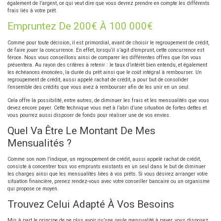
également de l’argent, ce qui veut dire que vous devrez prendre en compte les différents
frais liés à votre prêt.
Empruntez De 200€ À 100 000€
Comme pour toute décision, il est primordial, avant de choisir le regroupement de crédit,
de faire jouer la concurrence. En effet, lorsqu’il s’agit d’emprunt, cette concurrence est
féroce. Nous vous conseillons ainsi de comparer les différentes offres que l’on vous
présentera. Au rayon des critères à retenir : le taux d’intérêt bien entendu, et également
les échéances énoncées, la durée du prêt ainsi que le coût intégral à rembourser. Un
regroupement de crédit, aussi appelé rachat de crédit, a pour but de consolider
l’ensemble des crédits que vous avez à rembourser afin de les unir en un seul.
Cela offre la possibilité, entre autres, de diminuer les frais et les mensualités que vous
devez encore payer. Cette technique vous met à l’abri d’une situation de fortes dettes et
vous pourrez aussi disposer de fonds pour réaliser une de vos envies.
Quel Va Être Le Montant De Mes
Mensualités ?
Comme son nom l’indique, un regroupement de crédit, aussi appelé rachat de crédit,
consiste à concentrer tous vos emprunts existants en un seul dans le but de diminuer
les charges ainsi que les mensualités liées à vos prêts. Si vous désirez arranger votre
situation financière, prenez rendez-vous avec votre conseiller bancaire ou un organisme
qui propose ce moyen.
Trouvez Celui Adapté À Vos Besoins
Mis à part le principe de ne plus avoir qu’une seule mensualité à payer, vous disposez