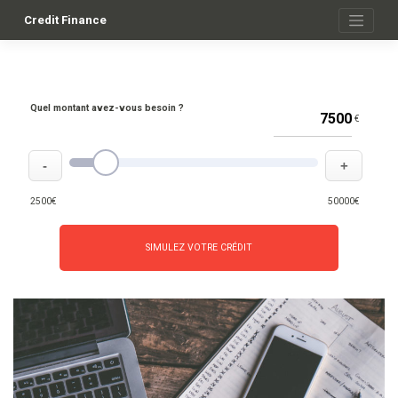
Skip
to
Credit Finance
content
Quel montant avez-vous besoin ?
€
-
+
2500€
50000€
SIMULEZ VOTRE CRÉDIT