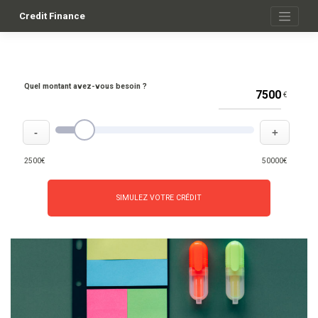
Skip
to
Credit Finance
content
Quel montant avez-vous besoin ?
€
-
+
2500€
50000€
SIMULEZ VOTRE CRÉDIT