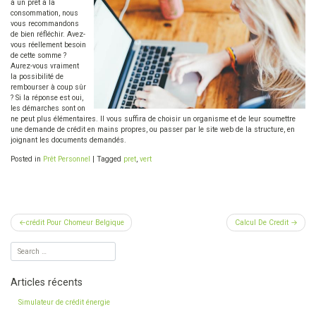
à un prêt à la
consommation, nous
vous recommandons
de bien réfléchir. Avez-
vous réellement besoin
de cette somme ?
Aurez-vous vraiment
la possibilité de
rembourser à coup sûr
? Si la réponse est oui,
les démarches sont on
ne peut plus élémentaires. Il vous suffira de choisir un organisme et de leur soumettre
une demande de crédit en mains propres, ou passer par le site web de la structure, en
joignant les documents demandés.
Posted in
Prêt Personnel
|
Tagged
pret
,
vert
Navigation
crédit Pour Chomeur Belgique
Calcul De Credit
de
l’article
Articles récents
Simulateur de crédit énergie